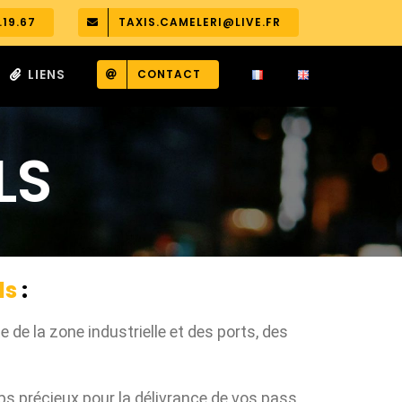
.19.67
TAXIS.CAMELERI@LIVE.FR
LIENS
CONTACT
LS
ls
:
e la zone industrielle et des ports, des
 précieux pour la délivrance de vos pass,