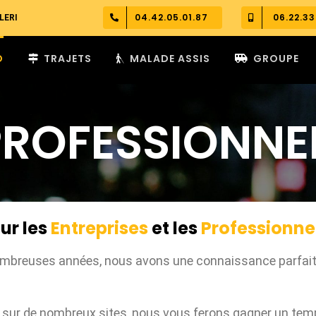
04.42.05.01.87
06.22.33
LERI
O
TRAJETS
MALADE ASSIS
GROUPE
PROFESSIONNE
ur les
Entreprises
et les
Professionne
mbreuses années, nous avons une connaissance parfaite d
sur de nombreux sites, nous vous ferons gagner un temps