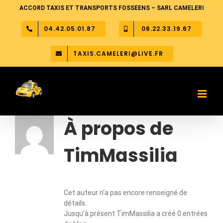
Skip
ACCORD TAXIS ET TRANSPORTS FOSSEENS – SARL CAMELERI
to
content
04.42.05.01.87
06.22.33.19.67
TAXIS.CAMELERI@LIVE.FR
À propos de
TimMassilia
Cet auteur n'a pas encore renseigné de
détails.
Jusqu'à présent TimMassilia a créé 0 entrées